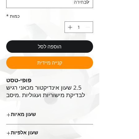
כמות
*
הוספה לסל
קנייה מיידית
פופי-טסט
‬ציר‭ ‬מדויק‭, ‬נקודת‭ ‬מגע‭
שעון מאיות
‬קצה‭ ‬כדורי‭.‬
0410-0006 :מק״ט
שעון אלפיות
טווח: 0-1.6 ממ