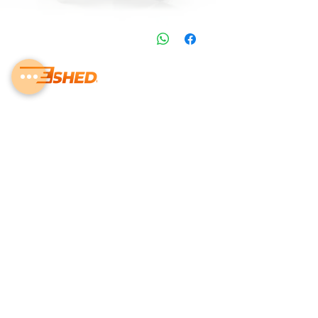
רזולוציה: 0.01 ממ
0413-0006 :מק״ט
דיוק: 0.012 ממ
טווח: 0-0.12 ממ
רזולוציה: 0.001 ממ
דיוק: 0.003 ממ
info@eshedtools.com
+
972-8-996-7731
Givat Brenner Industrial Area,
Matar, Israel
ISO 9001:2015
Quality Management Certified