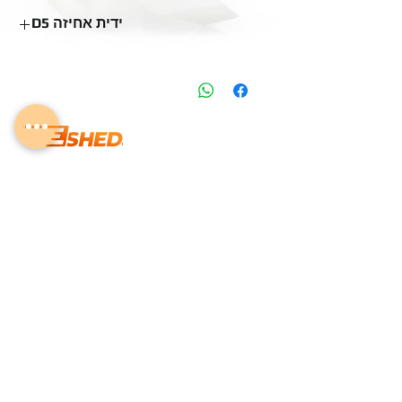
מק״ט: EXP7-2536
ידית אחיזה D5
אורך כללי: 100 מ״מ
מק״ט: EXP7-2507
אורך כללי: 180 מ״מ
info@eshedtools.com
+
972-8-996-7731
Givat Brenner Industrial Area,
Matar, Israel
ISO 9001:2015
Quality Management Certified