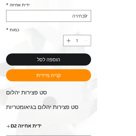
ידית אחיזה
*
כמות
*
הוספה לסל
קנייה מיידית
סט‭ ‬פצירות‭ ‬יהלום
‬שונות‭.‬
ידית אחיזה D2
‬ועוד‭.‬