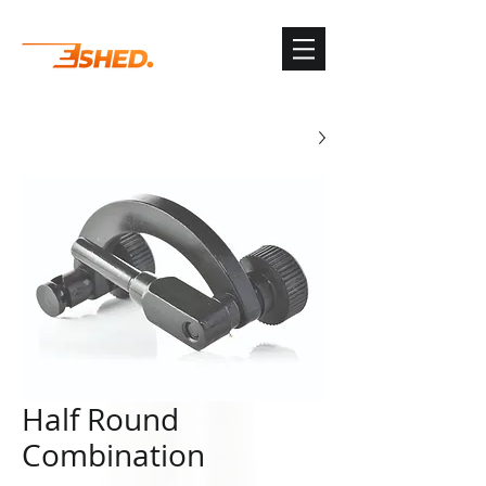
G-3TSYKG9KV8
Half Round
Combination