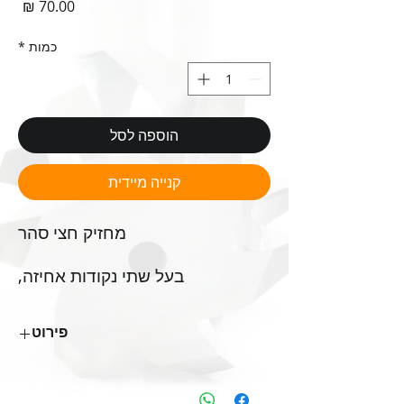
מחי
כמות
*
הוספה לסל
קנייה מיידית
מחזיק‭ ‬חצי‭ ‬סהר
בעל‭ ‬שתי‭ ‬נקודות‭ ‬אחיזה‭,‬
קוטר‭ ‬פין ‬ "‬‭ ‬1/4
פירוט
מתאים‭ ‬לזנב‭ ‬דרור‭
‬"‬‭ ‬5/32 ‮ ואינדיקטורים ‬
IDC2-0884 :מק״ט