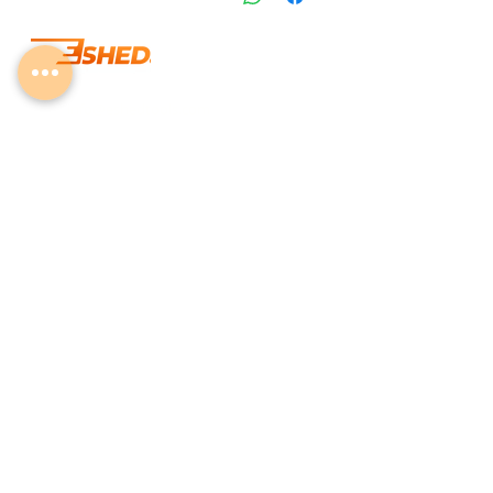
info@eshedtools.com
+
972-8-996-7731
Givat Brenner Industrial Area,
Matar, Israel
ISO 9001:2015
Quality Management Certified
Eshed Advanced Cutting Tools Ltd. All Rights Reserved 2026 ©