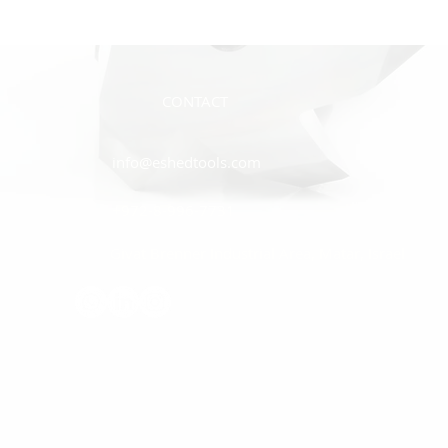
CONTACT
info@eshedtools.com
972-8-996-7731+
Givat Brenner Industrial Area, Matar, Israel